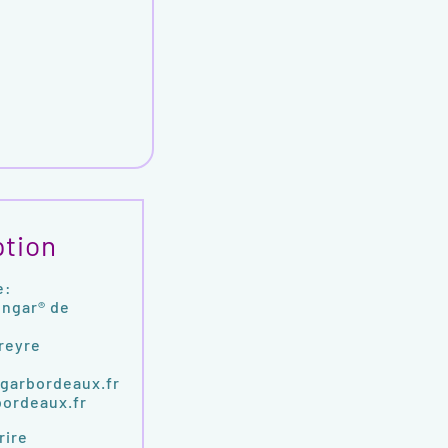
ption
e:
engar® de
reyre
garbordeaux.fr
ordeaux.fr
rire