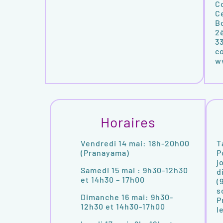
C
C
B
2
3
c
w
Horaires
Vendredi 14 mai: 18h-20h00
T
(Pranayama)
P
j
Samedi 15 mai : 9h30-12h30
d
et 14h30 – 17h00
(
s
Dimanche 16 mai: 9h30-
P
12h30 et 14h30-17h00
l