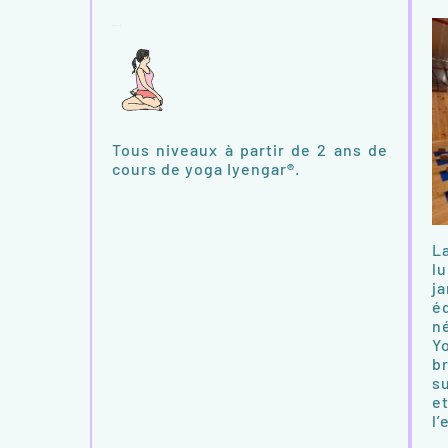
Niveau
Tous niveaux à partir de 2 ans de
cours de yoga Iyengar
®
.
La
lu
ja
é
n
Yo
b
s
et
l’