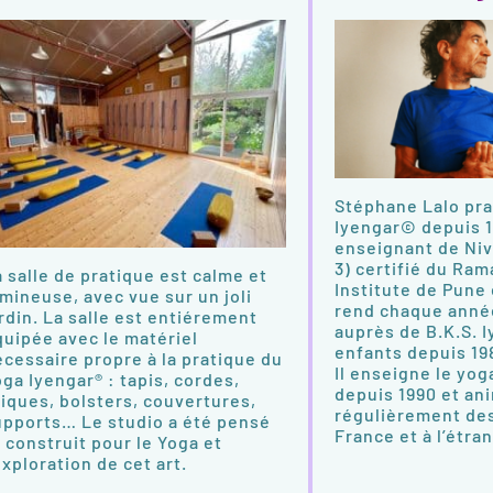
Stéphane Lalo pra
Iyengar© depuis 1
enseignant de Niv
3) certifié du Ra
 salle de pratique est calme et
Institute de Pune 
mineuse, avec vue sur un joli
rend chaque anné
rdin. La salle est entiérement
auprès de B.K.S. I
quipée avec le matériel
enfants depuis 19
écessaire propre à la pratique du
Il enseigne le yog
ga Iyengar® : tapis, cordes,
depuis 1990 et an
riques, bolsters, couvertures,
régulièrement de
upports… Le studio a été pensé
France et à l’étra
 construit pour le Yoga et
exploration de cet art.