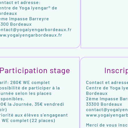
ontact et adresse:
entre de Yoga Iyengar® de
ordeaux
ème Impasse Barreyre
3300 Bordeaux
ontact@yogaiyengarbordeaux.fr
ww.yogaiyengarbordeaux.fr
Participation stage
Inscri
arif: 260€ WE complet
Contact et adress
ossibilité de participer à la
Centre de Yoga Iy
ournée selon les places
Bordeaux
isponibles.
2ème Impasse Bar
90€ la Journée, 35€ vendredi
33300 Bordeaux
oir)
contact@yogaiyen
riorité aux élèves s’engageant
www.yogaiyengarb
e WE complet (22 places)
Merci de vous insc