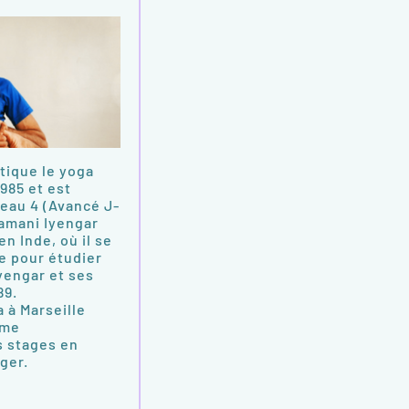
tique le yoga
985 et est
eau 4 (Avancé J-
mamani Iyengar
en Inde, où il se
e pour étudier
yengar et ses
89.
a à Marseille
ime
s stages en
nger.