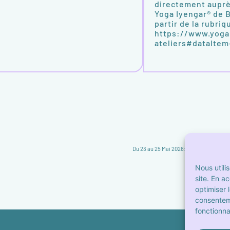
directement auprè
Yoga Iyengar® de 
partir de la rubri
https://www.yoga
ateliers#dataIte
Du 23 au 25 Mai 2026: Stage de Pentec
Nous utili
site. En a
optimiser 
consentem
fonctionnal