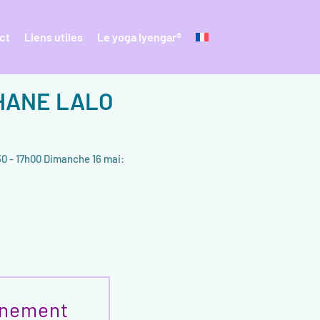
ct
Liens utiles
Le yoga Iyengar®
PHANE LALO
30 - 17h00 Dimanche 16 mai:
gnement