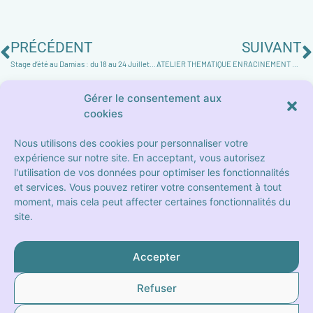
PRÉCÉDENT
SUIVANT
Stage d’été au Damias : du 18 au 24 Juillet 2021
ATELIER THEMATIQUE ENRACINEMENT LE 11 NOVEMBRE 2021 AVEC ANNE BAUDIER
Gérer le consentement aux
cookies
Nous utilisons des cookies pour personnaliser votre
expérience sur notre site. En acceptant, vous autorisez
l'utilisation de vos données pour optimiser les fonctionnalités
19 Place Sébastopol
et services. Vous pouvez retirer votre consentement à tout
13004 Marseille
moment, mais cela peut affecter certaines fonctionnalités du
site.
Contactez-nous
Accepter
Mentions légales
Politique de confidentialité
Refuser