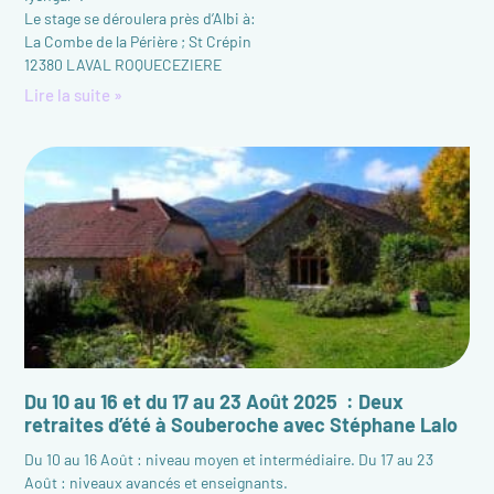
Le stage se déroulera près d’Albi à:
La Combe de la Périère ; St Crépin
12380 LAVAL ROQUECEZIERE
Lire la suite »
Du 10 au 16 et du 17 au 23 Août 2025 : Deux
retraites d’été à Souberoche avec Stéphane Lalo
Du 10 au 16 Août : niveau moyen et intermédiaire. Du 17 au 23
Août : niveaux avancés et enseignants.